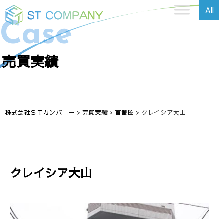
All
Case
売買実績
株式会社ＳＴカンパニー
>
売買実績
>
首都圏
>
クレイシア大山
クレイシア大山