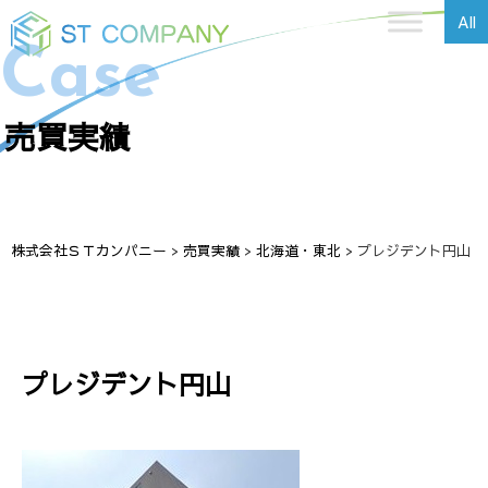
All
Case
売買実績
株式会社ＳＴカンパニー
>
売買実績
>
北海道・東北
>
プレジデント円山
プレジデント円山