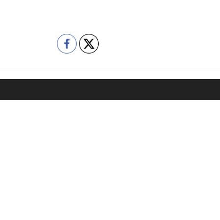
容
会社情報
売却をご検討の方
代表挨拶
購入をご検討の方
企業理念
の管理委託をご検討の方
会社概要
績
コンプライアンス
の声
プライバシーポリシー