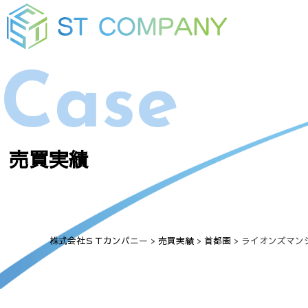
Case
売買実績
株式会社ＳＴカンパニー
>
売買実績
>
首都圏
>
ライオンズマン