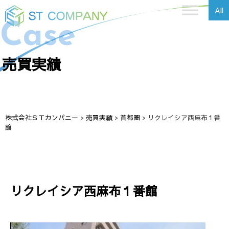
All
Case
売買実績
株式会社ＳＴカンパニー
>
売買実績
>
首都圏
>
リクレイシア西麻布１番
館
リクレイシア西麻布１番館