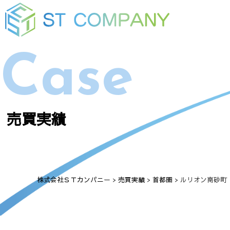
Case
売買実績
株式会社ＳＴカンパニー
>
売買実績
>
首都圏
>
ルリオン南砂町