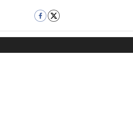
容
会社情報
売却をご検討の方
代表挨拶
購入をご検討の方
企業理念
の管理委託をご検討の方
会社概要
績
コンプライアンス
の声
プライバシーポリシー