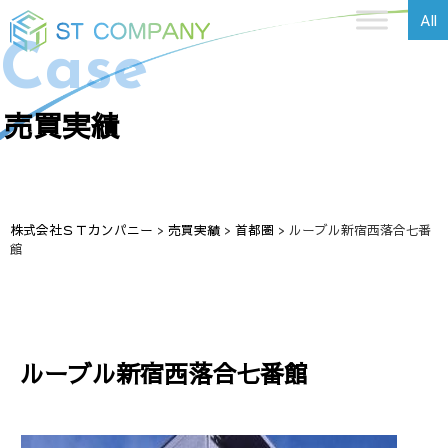
All
Case
売買実績
株式会社ＳＴカンパニー
>
売買実績
>
首都圏
>
ルーブル新宿西落合七番
館
ルーブル新宿西落合七番館