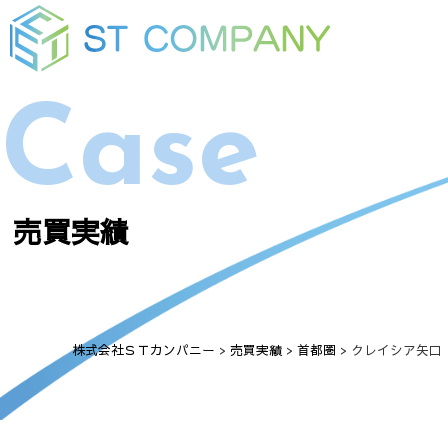
Case
売買実績
株式会社ＳＴカンパニー
>
売買実績
>
首都圏
>
クレイシア矢口