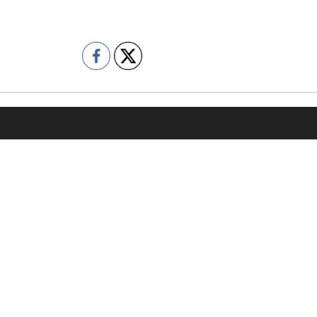
容
会社情報
売却をご検討の方
代表挨拶
購入をご検討の方
企業理念
の管理委託をご検討の方
会社概要
績
コンプライアンス
の声
プライバシーポリシー