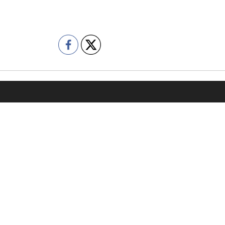
容
会社情報
売却をご検討の方
代表挨拶
購入をご検討の方
企業理念
の管理委託をご検討の方
会社概要
績
コンプライアンス
の声
プライバシーポリシー