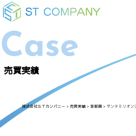
Case
売買実績
株式会社ＳＴカンパニー
>
売買実績
>
首都圏
>
サンテミリオン