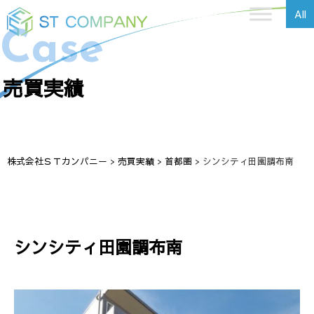
All
Case
売買実績
株式会社ＳＴカンパニー
>
売買実績
>
首都圏
>
シンシティ田園調布南
シンシティ田園調布南