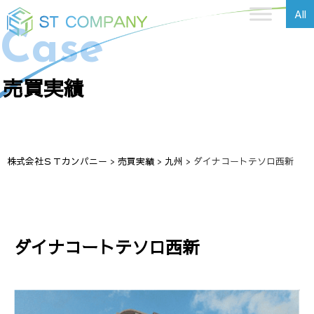
All
Case
売買実績
株式会社ＳＴカンパニー
>
売買実績
>
九州
>
ダイナコートテソロ西新
ダイナコートテソロ西新