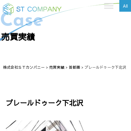
All
Case
売買実績
株式会社ＳＴカンパニー
>
売買実績
>
首都圏
>
プレールドゥーク下北沢
プレールドゥーク下北沢