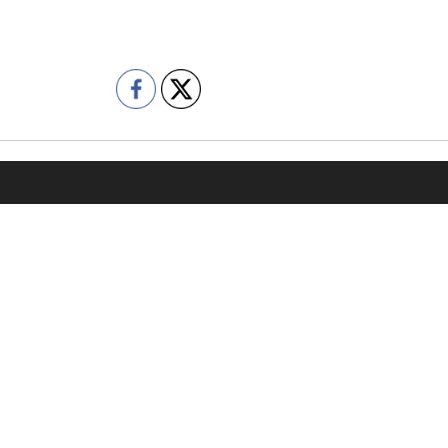
容
会社情報
売却をご検討の方
代表挨拶
購入をご検討の方
企業理念
の管理委託をご検討の方
会社概要
績
コンプライアンス
の声
プライバシーポリシー