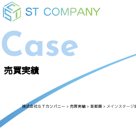
Case
売買実績
株式会社ＳＴカンパニー
>
売買実績
>
首都圏
>
メインステージ