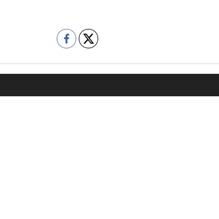
容
会社情報
売却をご検討の方
代表挨拶
購入をご検討の方
企業理念
の管理委託をご検討の方
会社概要
績
コンプライアンス
の声
プライバシーポリシー