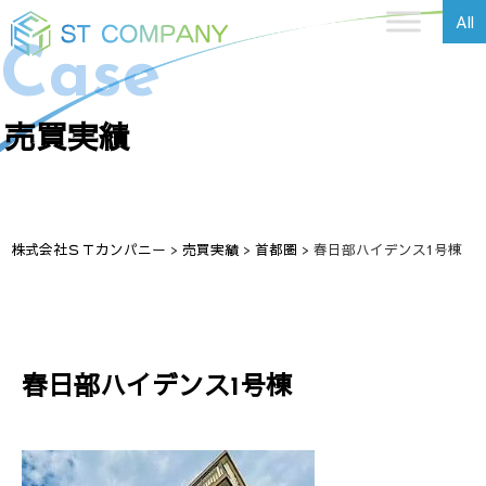
All
Case
売買実績
株式会社ＳＴカンパニー
>
売買実績
>
首都圏
>
春日部ハイデンス1号棟
春日部ハイデンス1号棟