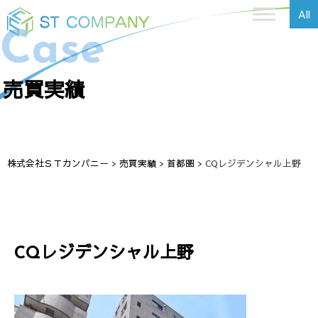
All
Case
売買実績
株式会社ＳＴカンパニー
>
売買実績
>
首都圏
>
CQレジデンシャル上野
CQレジデンシャル上野